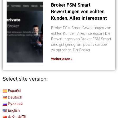
Broker FSM Smart
Bewertungen von echten
Kunden. Alles interessant
Broker FSM Smart Bewertungen von
echten Kunden. Alles interessant Die
Bewertungen von Broker FSM Smart
sind gut genug, um positiv darüber
zu sprechen. Der Broker
Weiterlesen »
Select site version:
Español
Deutsch
Русский
English
中文 (中国)