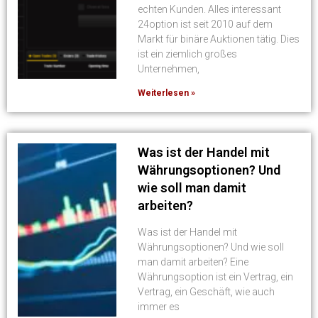
echten Kunden. Alles interessant
24option ist seit 2010 auf dem
Markt für binäre Auktionen tätig. Dies
ist ein ziemlich großes
Unternehmen,
Weiterlesen »
Was ist der Handel mit
Währungsoptionen? Und
wie soll man damit
arbeiten?
Was ist der Handel mit
Währungsoptionen? Und wie soll
man damit arbeiten? Eine
Währungsoption ist ein Vertrag, ein
Vertrag, ein Geschäft, wie auch
immer es