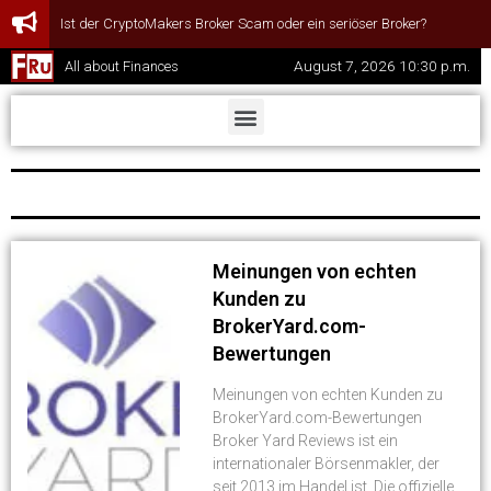
Ist der CryptoMakers Broker Scam oder ein seriöser Broker?
August 7, 2026 10:30 p.m.
All about Finances
Meinungen von echten
Kunden zu
BrokerYard.com-
Bewertungen
Meinungen von echten Kunden zu
BrokerYard.com-Bewertungen
Broker Yard Reviews ist ein
internationaler Börsenmakler, der
seit 2013 im Handel ist. Die offizielle