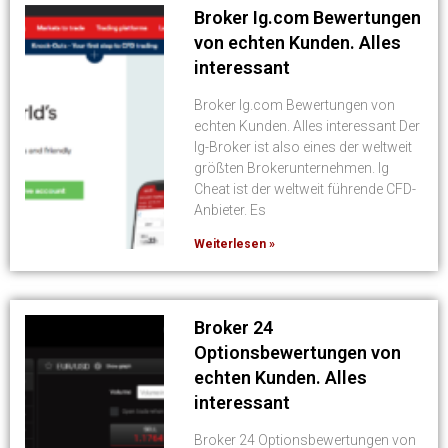
Broker Ig.com Bewertungen
von echten Kunden. Alles
interessant
Broker Ig.com Bewertungen von
echten Kunden. Alles interessant Der
Ig-Broker ist also eines der weltweit
größten Brokerunternehmen. Ig
Cheat ist der weltweit führende CFD-
Anbieter. Es
Weiterlesen »
Broker 24
Optionsbewertungen von
echten Kunden. Alles
interessant
Broker 24 Optionsbewertungen von