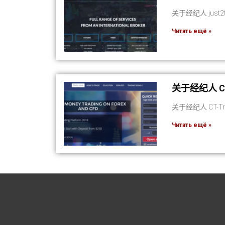
关于经纪人 just
Читать ещё »
关于经纪人 C
关于经纪人 CT-
Читать ещё »