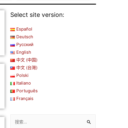
Select site version:
Español
Deutsch
Русский
English
中文 (中国)
中文 (台灣)
Polski
Italiano
Português
Français